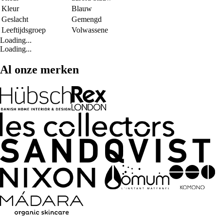
Kleur
Blauw
Geslacht
Gemengd
Leeftijdsgroep
Volwassene
Loading...
Loading...
Al onze merken