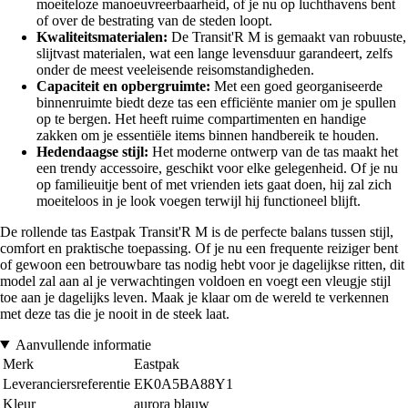
moeiteloze manoeuvreerbaarheid, of je nu op luchthavens bent
of over de bestrating van de steden loopt.
Kwaliteitsmaterialen:
De Transit'R M is gemaakt van robuuste,
slijtvast materialen, wat een lange levensduur garandeert, zelfs
onder de meest veeleisende reisomstandigheden.
Capaciteit en opbergruimte:
Met een goed georganiseerde
binnenruimte biedt deze tas een efficiënte manier om je spullen
op te bergen. Het heeft ruime compartimenten en handige
zakken om je essentiële items binnen handbereik te houden.
Hedendaagse stijl:
Het moderne ontwerp van de tas maakt het
een trendy accessoire, geschikt voor elke gelegenheid. Of je nu
op familieuitje bent of met vrienden iets gaat doen, hij zal zich
moeiteloos in je look voegen terwijl hij functioneel blijft.
De rollende tas Eastpak Transit'R M is de perfecte balans tussen stijl,
comfort en praktische toepassing. Of je nu een frequente reiziger bent
of gewoon een betrouwbare tas nodig hebt voor je dagelijkse ritten, dit
model zal aan al je verwachtingen voldoen en voegt een vleugje stijl
toe aan je dagelijks leven. Maak je klaar om de wereld te verkennen
met deze tas die je nooit in de steek laat.
Aanvullende informatie
Merk
Eastpak
Leveranciersreferentie
EK0A5BA88Y1
Kleur
aurora blauw