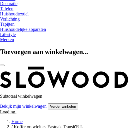
Decoratie
Tafelen
Huishoudtextiel
Verlichting
Tapijten
Huishoudelijke apparaten
Lifestyle
Merken
Toevoegen aan winkelwagen...
Subtotaal winkelwagen
Bekijk mijn winkelwagen
Verder winkelen
Loading...
Home
/
Koffer op wieltjes Eastpak Transit'R L