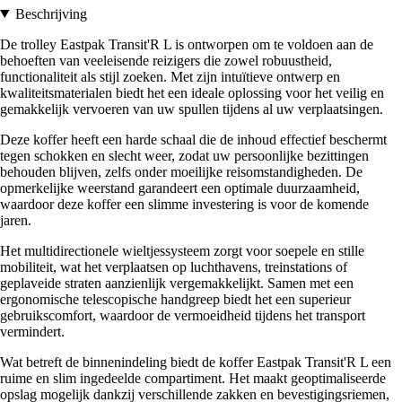
Beschrijving
De trolley Eastpak Transit'R L is ontworpen om te voldoen aan de
behoeften van veeleisende reizigers die zowel robuustheid,
functionaliteit als stijl zoeken. Met zijn intuïtieve ontwerp en
kwaliteitsmaterialen biedt het een ideale oplossing voor het veilig en
gemakkelijk vervoeren van uw spullen tijdens al uw verplaatsingen.
Deze koffer heeft een harde schaal die de inhoud effectief beschermt
tegen schokken en slecht weer, zodat uw persoonlijke bezittingen
behouden blijven, zelfs onder moeilijke reisomstandigheden. De
opmerkelijke weerstand garandeert een optimale duurzaamheid,
waardoor deze koffer een slimme investering is voor de komende
jaren.
Het multidirectionele wieltjessysteem zorgt voor soepele en stille
mobiliteit, wat het verplaatsen op luchthavens, treinstations of
geplaveide straten aanzienlijk vergemakkelijkt. Samen met een
ergonomische telescopische handgreep biedt het een superieur
gebruikscomfort, waardoor de vermoeidheid tijdens het transport
vermindert.
Wat betreft de binnenindeling biedt de koffer Eastpak Transit'R L een
ruime en slim ingedeelde compartiment. Het maakt geoptimaliseerde
opslag mogelijk dankzij verschillende zakken en bevestigingsriemen,