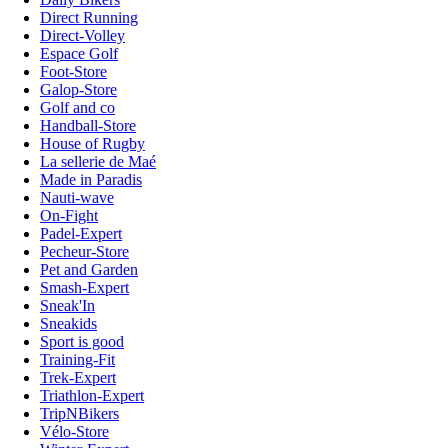
Direct Running
Direct-Volley
Espace Golf
Foot-Store
Galop-Store
Golf and co
Handball-Store
House of Rugby
La sellerie de Maé
Made in Paradis
Nauti-wave
On-Fight
Padel-Expert
Pecheur-Store
Pet and Garden
Smash-Expert
Sneak'In
Sneakids
Sport is good
Training-Fit
Trek-Expert
Triathlon-Expert
TripNBikers
Vélo-Store