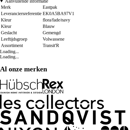
Aanvullende informatie
Merk
Eastpak
Leveranciersreferentie
EK0A5BA97V1
Kleur
flora/fade/navy
Kleur
Blauw
Geslacht
Gemengd
Leeftijdsgroep
Volwassene
Assortiment
Transit'R
Loading...
Loading...
Al onze merken