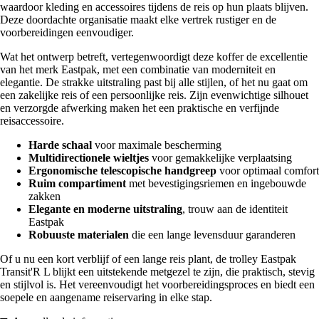
waardoor kleding en accessoires tijdens de reis op hun plaats blijven.
Deze doordachte organisatie maakt elke vertrek rustiger en de
voorbereidingen eenvoudiger.
Wat het ontwerp betreft, vertegenwoordigt deze koffer de excellentie
van het merk Eastpak, met een combinatie van moderniteit en
elegantie. De strakke uitstraling past bij alle stijlen, of het nu gaat om
een zakelijke reis of een persoonlijke reis. Zijn evenwichtige silhouet
en verzorgde afwerking maken het een praktische en verfijnde
reisaccessoire.
Harde schaal
voor maximale bescherming
Multidirectionele wieltjes
voor gemakkelijke verplaatsing
Ergonomische telescopische handgreep
voor optimaal comfort
Ruim compartiment
met bevestigingsriemen en ingebouwde
zakken
Elegante en moderne uitstraling
, trouw aan de identiteit
Eastpak
Robuuste materialen
die een lange levensduur garanderen
Of u nu een kort verblijf of een lange reis plant, de trolley Eastpak
Transit'R L blijkt een uitstekende metgezel te zijn, die praktisch, stevig
en stijlvol is. Het vereenvoudigt het voorbereidingsproces en biedt een
soepele en aangename reiservaring in elke stap.