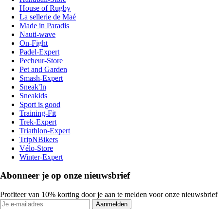
House of Rugby
La sellerie de Maé
Made in Paradis
Nauti-wave
On-Fight
Padel-Expert
Pecheur-Store
Pet and Garden
Smash-Expert
Sneak'In
Sneakids
Sport is good
Training-Fit
Trek-Expert
Triathlon-Expert
TripNBikers
Vélo-Store
Winter-Expert
Abonneer je op onze nieuwsbrief
Profiteer van 10% korting door je aan te melden voor onze nieuwsbrief
Aanmelden