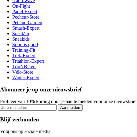
Nauti-wave
On-Fight
Padel-Expert
Pecheur-Store
Pet and Garden
Smash-Expert
Sneak'In
Sneakids
Sport is good
Training-Fit
Trek-Expert
Triathlon-Expert
TripNBikers
Vélo-Store
Winter-Expert
Abonneer je op onze nieuwsbrief
Profiteer van 10% korting door je aan te melden voor onze nieuwsbrief
Aanmelden
Blijf verbonden
Volg ons op sociale media