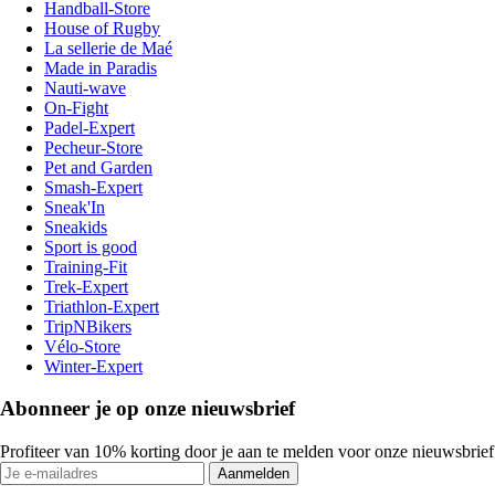
Handball-Store
House of Rugby
La sellerie de Maé
Made in Paradis
Nauti-wave
On-Fight
Padel-Expert
Pecheur-Store
Pet and Garden
Smash-Expert
Sneak'In
Sneakids
Sport is good
Training-Fit
Trek-Expert
Triathlon-Expert
TripNBikers
Vélo-Store
Winter-Expert
Abonneer je op onze nieuwsbrief
Profiteer van 10% korting door je aan te melden voor onze nieuwsbrief
Aanmelden