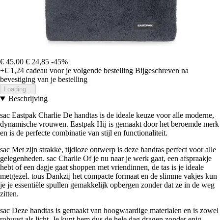
€ 45,00
€ 24,85
-45%
+€ 1,24
cadeau voor je volgende bestelling
Bijgeschreven na
bevestiging van je bestelling
Loading...
Beschrijving
sac Eastpak Charlie De handtas is de ideale keuze voor alle moderne,
dynamische vrouwen. Eastpak Hij is gemaakt door het beroemde merk
en is de perfecte combinatie van stijl en functionaliteit.
sac Met zijn strakke, tijdloze ontwerp is deze handtas perfect voor alle
gelegenheden. sac Charlie Of je nu naar je werk gaat, een afspraakje
hebt of een dagje gaat shoppen met vriendinnen, de tas is je ideale
metgezel. tous Dankzij het compacte formaat en de slimme vakjes kun
je je essentiële spullen gemakkelijk opbergen zonder dat ze in de weg
zitten.
sac Deze handtas is gemaakt van hoogwaardige materialen en is zowel
robuust als licht. Je kunt hem dus de hele dag dragen zonder enig