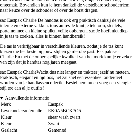
ongemak. Bovendien kun je hem dankzij de verstelbare schouderriem
naar keuze over de schouder of over de borst dragen.
sac Eastpak Charlie De handtas is ook erg praktisch dankzij de vele
interne en externe vakken. tous autres Je kunt je telefoon, sleutels,
portemonnee en kleine spullen veilig opbergen. sac Je hoeft niet diep
in je tas te zoeken, alles is binnen handbereik!
De tas is verkrijgbaar in verschillende kleuren, zodat je de tas kunt
kiezen die het beste bij jouw stijl en garderobe past. Eastpak sac
Charlie En met de onberispelijke kwaliteit van het merk kun je er zeker
van zijn dat je handtas nog jaren meegaat.
sac Eastpak CharlieWacht dus niet langer en trakteer jezelf nu meteen.
Praktisch, elegant en tijdloos, het zal snel een essentieel onderdeel
worden van je handtassencollectie. Bestel hem nu en voeg een vleugje
stijl toe aan al je outfits!
Aanvullende informatie
Merk
Eastpak
Leveranciersreferentie
EK0A5BCK7O5
Kleur
shear wash zwart
Kleur
Zwart
Geslacht
Gemengd