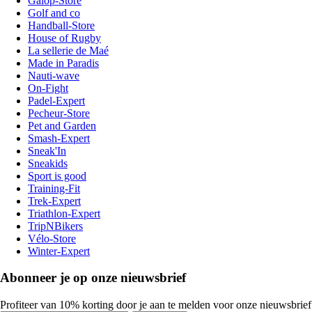
Galop-Store
Golf and co
Handball-Store
House of Rugby
La sellerie de Maé
Made in Paradis
Nauti-wave
On-Fight
Padel-Expert
Pecheur-Store
Pet and Garden
Smash-Expert
Sneak'In
Sneakids
Sport is good
Training-Fit
Trek-Expert
Triathlon-Expert
TripNBikers
Vélo-Store
Winter-Expert
Abonneer je op onze nieuwsbrief
Profiteer van 10% korting door je aan te melden voor onze nieuwsbrief