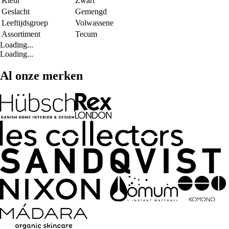
Kleur
Zwart
Geslacht
Gemengd
Leeftijdsgroep
Volwassene
Assortiment
Tecum
Loading...
Loading...
Al onze merken