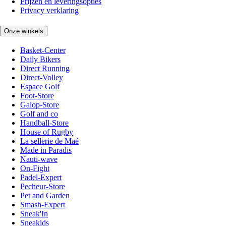
Prijzen en leveringsopties
Privacy verklaring
Onze winkels
Basket-Center
Daily Bikers
Direct Running
Direct-Volley
Espace Golf
Foot-Store
Galop-Store
Golf and co
Handball-Store
House of Rugby
La sellerie de Maé
Made in Paradis
Nauti-wave
On-Fight
Padel-Expert
Pecheur-Store
Pet and Garden
Smash-Expert
Sneak'In
Sneakids