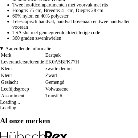
Twee hoofdcompartimenten met voorvak met rits
Hoogte: 75 cm, Breedte: 41 cm, Diepte: 28 cm
60% nylon en 40% polyester
Telescopisch handvat, handvat bovenaan en twee handvatten
vooraan
TSA slot met geïntegreerde driecijferige code
360 graden zwenkwielen
Aanvullende informatie
Merk
Eastpak
Leveranciersreferentie
EK0A5BFK77H
Kleur
zwarte denim
Kleur
Zwart
Geslacht
Gemengd
Leeftijdsgroep
Volwassene
Assortiment
Transit'R
Loading...
Loading...
Al onze merken