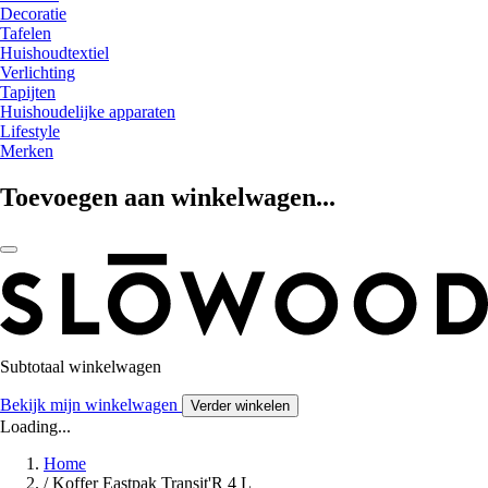
Decoratie
Tafelen
Huishoudtextiel
Verlichting
Tapijten
Huishoudelijke apparaten
Lifestyle
Merken
Toevoegen aan winkelwagen...
Subtotaal winkelwagen
Bekijk mijn winkelwagen
Verder winkelen
Loading...
Home
/
Koffer Eastpak Transit'R 4 L