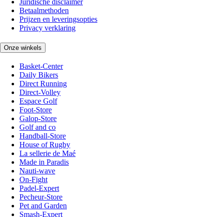
Juridische disclaimer
Betaalmethoden
Prijzen en leveringsopties
Privacy verklaring
Onze winkels
Basket-Center
Daily Bikers
Direct Running
Direct-Volley
Espace Golf
Foot-Store
Galop-Store
Golf and co
Handball-Store
House of Rugby
La sellerie de Maé
Made in Paradis
Nauti-wave
On-Fight
Padel-Expert
Pecheur-Store
Pet and Garden
Smash-Expert