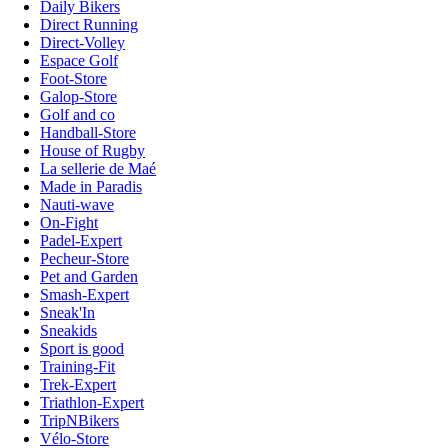
Daily Bikers
Direct Running
Direct-Volley
Espace Golf
Foot-Store
Galop-Store
Golf and co
Handball-Store
House of Rugby
La sellerie de Maé
Made in Paradis
Nauti-wave
On-Fight
Padel-Expert
Pecheur-Store
Pet and Garden
Smash-Expert
Sneak'In
Sneakids
Sport is good
Training-Fit
Trek-Expert
Triathlon-Expert
TripNBikers
Vélo-Store