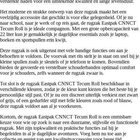
versterkte naden voor een uitstekende kwaliteit en lange levensduur.
Het moderne en strakke ontwerp van deze rugzak maakt het een
veelzijdig accessoire dat geschikt is voor elke gelegenheid. Of je nu
naar school, naar je werk of op reis gaat, de rugzak Eastpak CNNCT
Tecum Roll is je ideale compagnon. Met een grote opbercapaciteit van
22 liter kun je gemakkelijk je dagelijkse essentials zoals je laptop,
boeken en sportspullen erin kwijt.
Deze rugzak is ook uitgerust met vele handige functies om aan je
behoeften te voldoen. De voorvak met rits stelt je in staat om snel bij je
kleine spullen zoals je sleutels of je telefoon te komen. Bovendien
bieden de gevoerde en verstelbare schouderbanden optimaal comfort
voor je schouders, zelfs wanneer de rugzak zwaar is.
Tot slot is de rugzak Eastpak CNNCT Tecum Roll beschikbaar in
verschillende kleuren, zodat je de kleur kunt kiezen die het beste bij je
persoonlijke stijl past. Of je nu een discreet uiterlijk verkiest met zwart
of grijs, of een gedurfder stijl met felle kleuren zoals rood of blauw,
deze rugzak voldoet aan al je voorkeuren.
Kortom, de rugzak Eastpak CNNCT Tecum Roll is een onmisbare
keuze voor wie op zoek is naar een duurzame, stijlvolle en functionele
rugzak. Met zijn topkwaliteit en praktische functies zal hij je
begeleiden in al je dagelijkse avonturen. Voeg hem nu toe aan je
collectie en geniet van een kwaliteitsaccessoire voor lange tijd.