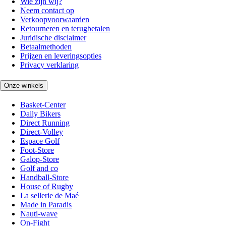
Wie zijn wij?
Neem contact op
Verkoopvoorwaarden
Retourneren en terugbetalen
Juridische disclaimer
Betaalmethoden
Prijzen en leveringsopties
Privacy verklaring
Onze winkels
Basket-Center
Daily Bikers
Direct Running
Direct-Volley
Espace Golf
Foot-Store
Galop-Store
Golf and co
Handball-Store
House of Rugby
La sellerie de Maé
Made in Paradis
Nauti-wave
On-Fight