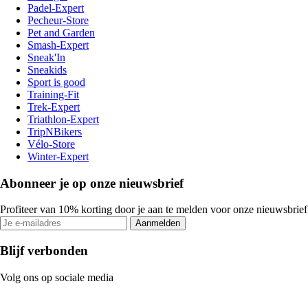
Padel-Expert
Pecheur-Store
Pet and Garden
Smash-Expert
Sneak'In
Sneakids
Sport is good
Training-Fit
Trek-Expert
Triathlon-Expert
TripNBikers
Vélo-Store
Winter-Expert
Abonneer je op onze nieuwsbrief
Profiteer van 10% korting door je aan te melden voor onze nieuwsbrief
Aanmelden
Blijf verbonden
Volg ons op sociale media