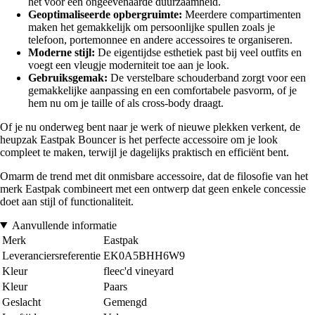
het voor een ongeëvenaarde duurzaamheid.
Geoptimaliseerde opbergruimte:
Meerdere compartimenten
maken het gemakkelijk om persoonlijke spullen zoals je
telefoon, portemonnee en andere accessoires te organiseren.
Moderne stijl:
De eigentijdse esthetiek past bij veel outfits en
voegt een vleugje moderniteit toe aan je look.
Gebruiksgemak:
De verstelbare schouderband zorgt voor een
gemakkelijke aanpassing en een comfortabele pasvorm, of je
hem nu om je taille of als cross-body draagt.
Of je nu onderweg bent naar je werk of nieuwe plekken verkent, de
heupzak Eastpak Bouncer is het perfecte accessoire om je look
compleet te maken, terwijl je dagelijks praktisch en efficiënt bent.
Omarm de trend met dit onmisbare accessoire, dat de filosofie van het
merk Eastpak combineert met een ontwerp dat geen enkele concessie
doet aan stijl of functionaliteit.
Aanvullende informatie
Merk
Eastpak
Leveranciersreferentie
EK0A5BHH6W9
Kleur
fleec'd vineyard
Kleur
Paars
Geslacht
Gemengd