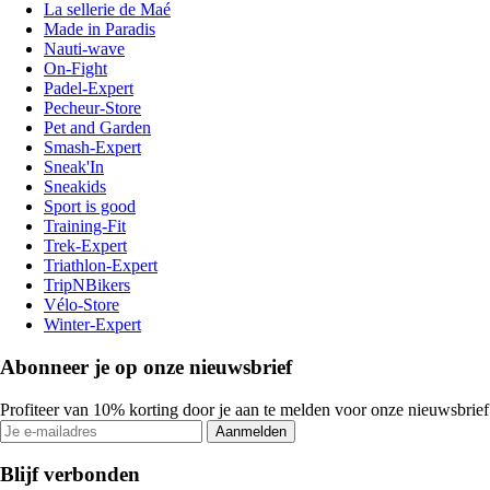
La sellerie de Maé
Made in Paradis
Nauti-wave
On-Fight
Padel-Expert
Pecheur-Store
Pet and Garden
Smash-Expert
Sneak'In
Sneakids
Sport is good
Training-Fit
Trek-Expert
Triathlon-Expert
TripNBikers
Vélo-Store
Winter-Expert
Abonneer je op onze nieuwsbrief
Profiteer van 10% korting door je aan te melden voor onze nieuwsbrief
Aanmelden
Blijf verbonden