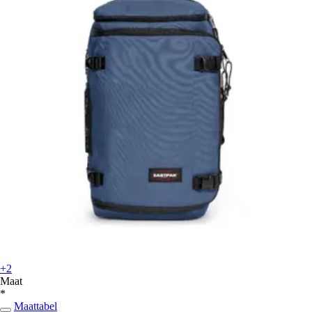
+2
Maat
*
Maattabel