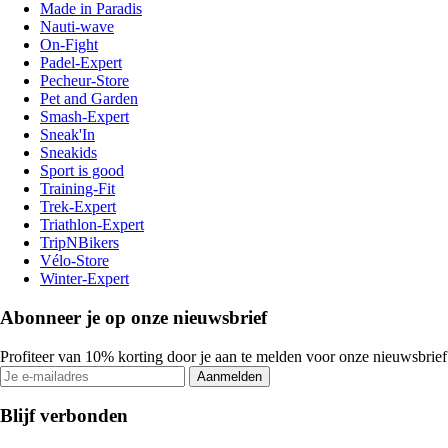
Made in Paradis
Nauti-wave
On-Fight
Padel-Expert
Pecheur-Store
Pet and Garden
Smash-Expert
Sneak'In
Sneakids
Sport is good
Training-Fit
Trek-Expert
Triathlon-Expert
TripNBikers
Vélo-Store
Winter-Expert
Abonneer je op onze nieuwsbrief
Profiteer van 10% korting door je aan te melden voor onze nieuwsbrief
Aanmelden
Blijf verbonden