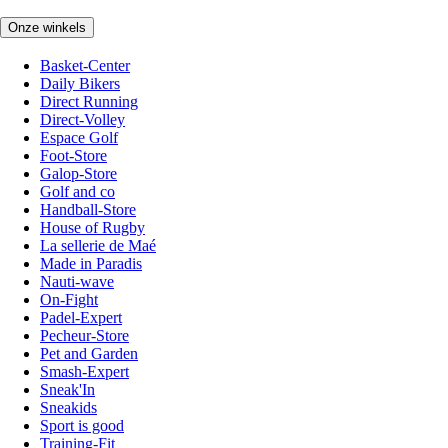
Onze winkels
Basket-Center
Daily Bikers
Direct Running
Direct-Volley
Espace Golf
Foot-Store
Galop-Store
Golf and co
Handball-Store
House of Rugby
La sellerie de Maé
Made in Paradis
Nauti-wave
On-Fight
Padel-Expert
Pecheur-Store
Pet and Garden
Smash-Expert
Sneak'In
Sneakids
Sport is good
Training-Fit