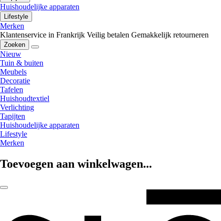
Huishoudelijke apparaten
Lifestyle
Merken
Klantenservice in Frankrijk
Veilig betalen
Gemakkelijk retourneren
Zoeken
Nieuw
Tuin & buiten
Meubels
Decoratie
Tafelen
Huishoudtextiel
Verlichting
Tapijten
Huishoudelijke apparaten
Lifestyle
Merken
Toevoegen aan winkelwagen...