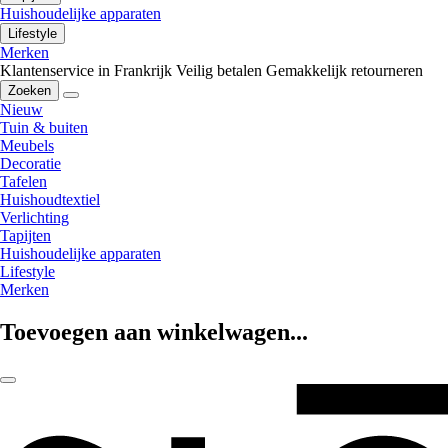
Huishoudelijke apparaten
Lifestyle
Merken
Klantenservice in Frankrijk
Veilig betalen
Gemakkelijk retourneren
Zoeken
Nieuw
Tuin & buiten
Meubels
Decoratie
Tafelen
Huishoudtextiel
Verlichting
Tapijten
Huishoudelijke apparaten
Lifestyle
Merken
Toevoegen aan winkelwagen...