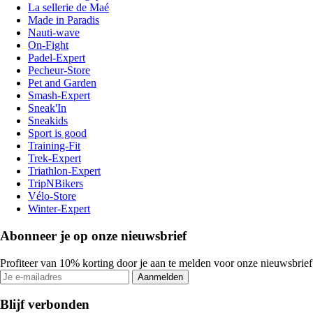
La sellerie de Maé
Made in Paradis
Nauti-wave
On-Fight
Padel-Expert
Pecheur-Store
Pet and Garden
Smash-Expert
Sneak'In
Sneakids
Sport is good
Training-Fit
Trek-Expert
Triathlon-Expert
TripNBikers
Vélo-Store
Winter-Expert
Abonneer je op onze nieuwsbrief
Profiteer van 10% korting door je aan te melden voor onze nieuwsbrief
Aanmelden
Blijf verbonden