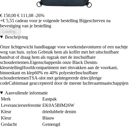
€ 150,00
€ 111,08
-26%
+€ 5,55
cadeau voor je volgende bestelling
Bijgeschreven na
bevestiging van je bestelling
Loading...
Beschrijving
Onze lichtgewicht handbagage voor weekendavonturen of een nachtje
weg van huis. nylon Gebruik hem als koffer met het uitschuifbare
handvat of draag hem als rugzak met de inschuifbare
schouderriemen.EigenschappenIn onze Black Denim-
kleurstellingHoofdcompartiment met ritsvakken aan de voorkant,
binnenkant en klep60% en 40% polyesterInschuifbare
schouderriemenTSA-slot met geïntegreerde driecijferige
codeCabinmaat geaccepteerd door de meeste luchtvaartmaatschappijen
Aanvullende informatie
Merk
Eastpak
Leveranciersreferentie
EK0A5BIM26W
Kleur
driedubbele denim
Kleur
Blauw
Geslacht
Gemengd