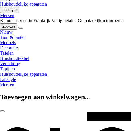
Huishoudelijke apparaten
Lifestyle
Merken
Klantenservice in Frankrijk
Veilig betalen
Gemakkelijk retourneren
Zoeken
Nieuw
Tuin & buiten
Meubels
Decoratie
Tafelen
Huishoudtextiel
Verlichting
Tapijten
Huishoudelijke apparaten
Lifestyle
Merken
Toevoegen aan winkelwagen...