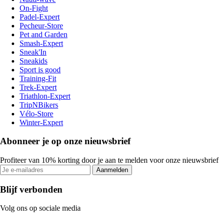
On-Fight
Padel-Expert
Pecheur-Store
Pet and Garden
Smash-Expert
Sneak'In
Sneakids
Sport is good
Training-Fit
Trek-Expert
Triathlon-Expert
TripNBikers
Vélo-Store
Winter-Expert
Abonneer je op onze nieuwsbrief
Profiteer van 10% korting door je aan te melden voor onze nieuwsbrief
Aanmelden
Blijf verbonden
Volg ons op sociale media