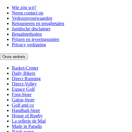
Wie zijn wij?
Neem contact op
Verkoopvoorwaarden
Retourneren en terugbetalen
Juridische disclaimer
Betaalmethoden
Prijzen en leveringsopties
Privacy verklaring
Onze winkels
Basket-Center
Daily Bikers
Direct Running
Direct-Volley
Espace Golf
Foot-Store
Galop-Store
Golf and co
Handball-Store
House of Rugby
La sellerie de Maé
Made in Paradis
Nauti-wave