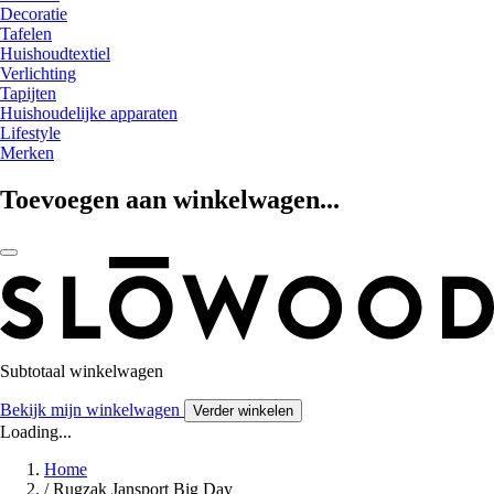
Decoratie
Tafelen
Huishoudtextiel
Verlichting
Tapijten
Huishoudelijke apparaten
Lifestyle
Merken
Toevoegen aan winkelwagen...
Subtotaal winkelwagen
Bekijk mijn winkelwagen
Verder winkelen
Loading...
Home
/
Rugzak Jansport Big Day