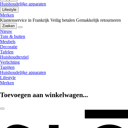
Huishoudelijke apparaten
Lifestyle
Merken
Klantenservice in Frankrijk
Veilig betalen
Gemakkelijk retourneren
Zoeken
Nieuw
Tuin & buiten
Meubels
Decoratie
Tafelen
Huishoudtextiel
Verlichting
Tapijten
Huishoudelijke apparaten
Lifestyle
Merken
Toevoegen aan winkelwagen...