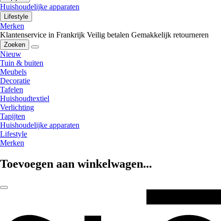
Huishoudelijke apparaten
Lifestyle
Merken
Klantenservice in Frankrijk
Veilig betalen
Gemakkelijk retourneren
Zoeken
Nieuw
Tuin & buiten
Meubels
Decoratie
Tafelen
Huishoudtextiel
Verlichting
Tapijten
Huishoudelijke apparaten
Lifestyle
Merken
Toevoegen aan winkelwagen...