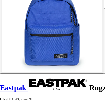
Eastpak
Rugz
€ 65,00
€ 48,38
-26%