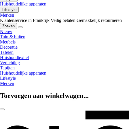
Huishoudelijke apparaten
Lifestyle
Merken
Klantenservice in Frankrijk
Veilig betalen
Gemakkelijk retourneren
Zoeken
Nieuw
Tuin & buiten
Meubels
Decoratie
Tafelen
Huishoudtextiel
Verlichting
Tapijten
Huishoudelijke apparaten
Lifestyle
Merken
Toevoegen aan winkelwagen...