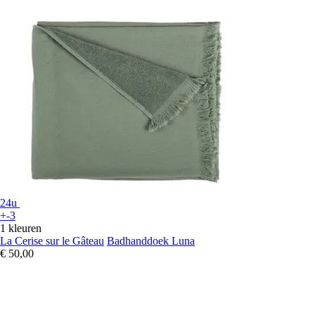
24u
+-3
1 kleuren
La Cerise sur le Gâteau
Badhanddoek Luna
€ 50,00