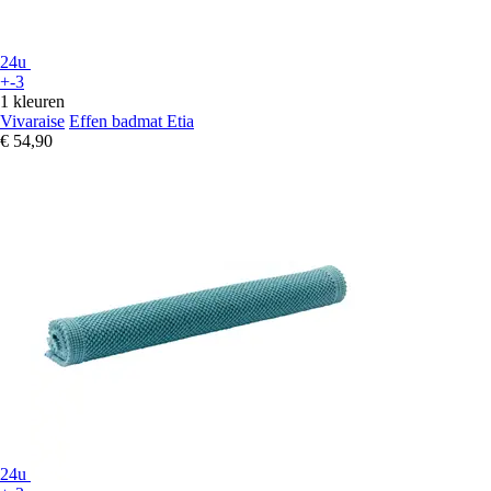
24u
+-3
1 kleuren
Vivaraise
Effen badmat Etia
€ 54,90
24u