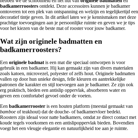
hebben we de schoonheid en het nut van
originele badmatten
en
badkamerroosters
ontdekt. Deze accessoires kunnen je badkamer
omtoveren tot een plek van ontspanning en welzijn en tegelijkertijd een
decoratief tintje geven. In dit artikel laten we je kennismaken met deze
prachtige toevoegingen aan je persoonlijke ruimte en geven we je tips
voor het kiezen van de beste mat of rooster voor jouw badkamer.
Wat zijn originele badmatten en
badkamerroosters?
Een
originele badmat
is een mat die speciaal ontworpen is voor
gebruik in een badkamer. Hij kan gemaakt zijn van divers materialen
zoals katoen, microvezel, polyester of zelfs hout. Originele badmatten
vallen op door hun unieke design, felle kleuren en aantrekkelijke
patronen die karakter en stijl toevoegen aan je badkamer. Ze zijn ook
erg praktisch, bieden een antislip oppervlak, absorberen water en
geven een comfortabel gevoel onder de voeten.
Een
badkamerrooster
is een houten platform (meestal gemaakt van
bamboe
of teakhout) dat de douche- of badkamervloer bedekt.
Roosters zijn ideaal voor natte badkamers, omdat ze direct contact met
koude tegels voorkomen en een antislipoppervlak bieden. Bovendien
voegt het een vleugje elegantie en natuurlijkheid toe aan je ruimte.