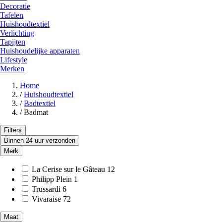
Decoratie
Tafelen
Huishoudtextiel
Verlichting
Tapijten
Huishoudelijke apparaten
Lifestyle
Merken
Home
/
Huishoudtextiel
/
Badtextiel
/
Badmat
Filters
Binnen 24 uur verzonden
Merk
La Cerise sur le Gâteau
12
Philipp Plein
1
Trussardi
6
Vivaraise
72
Maat