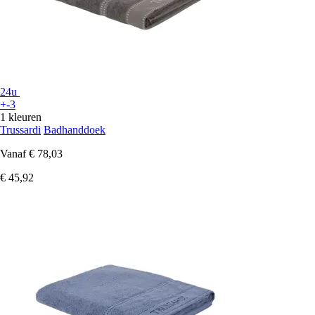
24u
+-3
1 kleuren
Trussardi
Badhanddoek
Vanaf
€ 78,03
€ 45,92