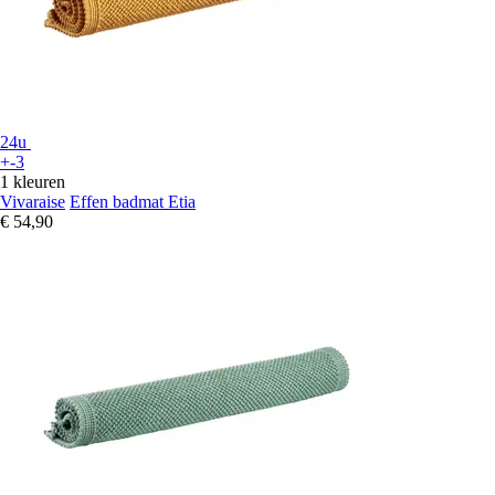
24u
+-3
1 kleuren
Vivaraise
Effen badmat Etia
€ 54,90