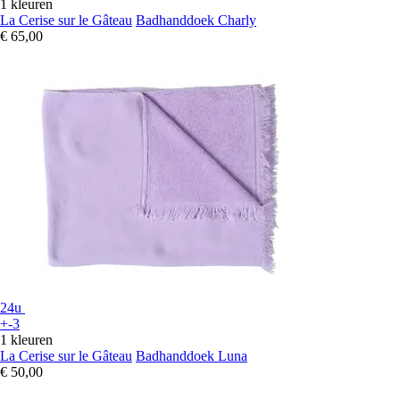
1 kleuren
La Cerise sur le Gâteau
Badhanddoek Charly
€ 65,00
24u
+-3
1 kleuren
La Cerise sur le Gâteau
Badhanddoek Luna
€ 50,00