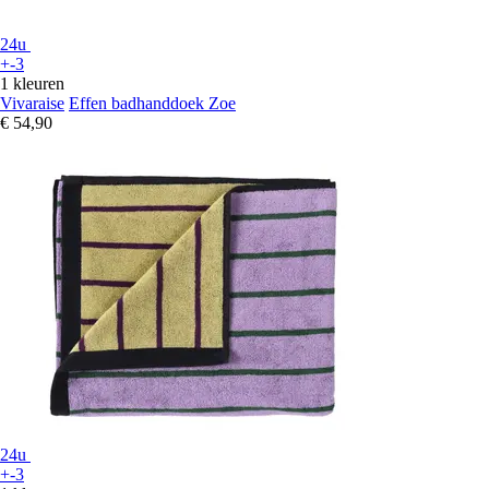
24u
+-3
1 kleuren
Vivaraise
Effen badhanddoek Zoe
€ 54,90
24u
+-3