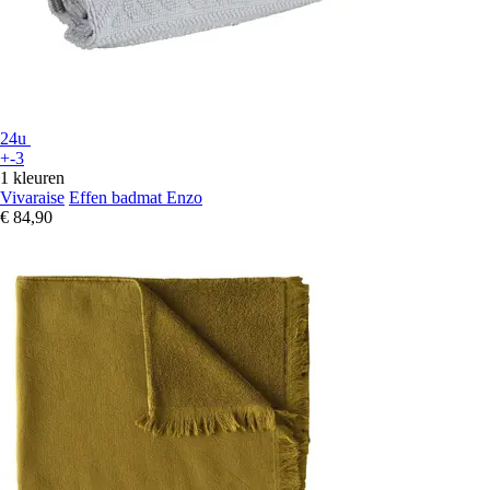
24u
+-3
1 kleuren
Vivaraise
Effen badmat Enzo
€ 84,90