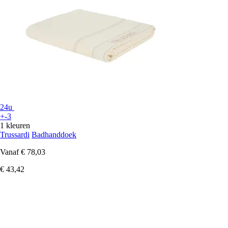
24u
+-3
1 kleuren
Trussardi
Badhanddoek
Vanaf
€ 78,03
€ 43,42