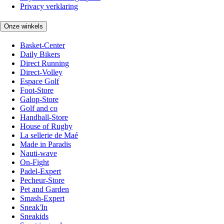
Privacy verklaring
Onze winkels
Basket-Center
Daily Bikers
Direct Running
Direct-Volley
Espace Golf
Foot-Store
Galop-Store
Golf and co
Handball-Store
House of Rugby
La sellerie de Maé
Made in Paradis
Nauti-wave
On-Fight
Padel-Expert
Pecheur-Store
Pet and Garden
Smash-Expert
Sneak'In
Sneakids