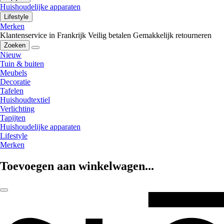
Huishoudelijke apparaten
Lifestyle
Merken
Klantenservice in Frankrijk
Veilig betalen
Gemakkelijk retourneren
Zoeken
Nieuw
Tuin & buiten
Meubels
Decoratie
Tafelen
Huishoudtextiel
Verlichting
Tapijten
Huishoudelijke apparaten
Lifestyle
Merken
Toevoegen aan winkelwagen...