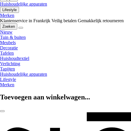
Huishoudelijke apparaten
Lifestyle
Merken
Klantenservice in Frankrijk
Veilig betalen
Gemakkelijk retourneren
Zoeken
Nieuw
Tuin & buiten
Meubels
Decoratie
Tafelen
Huishoudtextiel
Verlichting
Tapijten
Huishoudelijke apparaten
Lifestyle
Merken
Toevoegen aan winkelwagen...