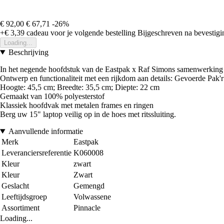
€ 92,00
€ 67,71
-26%
+€ 3,39
cadeau voor je volgende bestelling
Bijgeschreven na bevestigin
Loading...
Beschrijving
In het negende hoofdstuk van de Eastpak x Raf Simons samenwerking
Ontwerp en functionaliteit met een rijkdom aan details: Gevoerde Pak'r 
Hoogte: 45,5 cm; Breedte: 35,5 cm; Diepte: 22 cm
Gemaakt van 100% polyesterstof
Klassiek hoofdvak met metalen frames en ringen
Berg uw 15" laptop veilig op in de hoes met ritssluiting.
Aanvullende informatie
Merk
Eastpak
Leveranciersreferentie
K060008
Kleur
zwart
Kleur
Zwart
Geslacht
Gemengd
Leeftijdsgroep
Volwassene
Assortiment
Pinnacle
Loading...