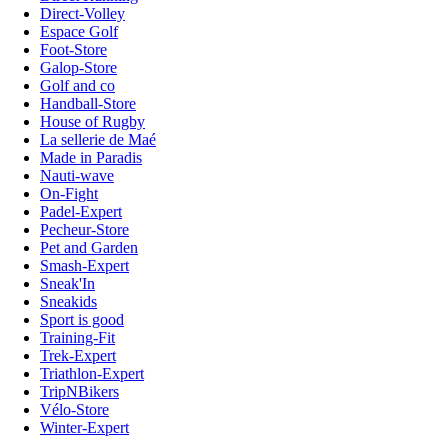
Direct-Volley
Espace Golf
Foot-Store
Galop-Store
Golf and co
Handball-Store
House of Rugby
La sellerie de Maé
Made in Paradis
Nauti-wave
On-Fight
Padel-Expert
Pecheur-Store
Pet and Garden
Smash-Expert
Sneak'In
Sneakids
Sport is good
Training-Fit
Trek-Expert
Triathlon-Expert
TripNBikers
Vélo-Store
Winter-Expert