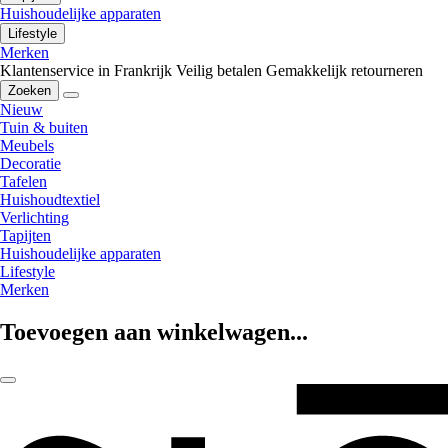
Huishoudelijke apparaten
Lifestyle
Merken
Klantenservice in Frankrijk
Veilig betalen
Gemakkelijk retourneren
Zoeken
Nieuw
Tuin & buiten
Meubels
Decoratie
Tafelen
Huishoudtextiel
Verlichting
Tapijten
Huishoudelijke apparaten
Lifestyle
Merken
Toevoegen aan winkelwagen...