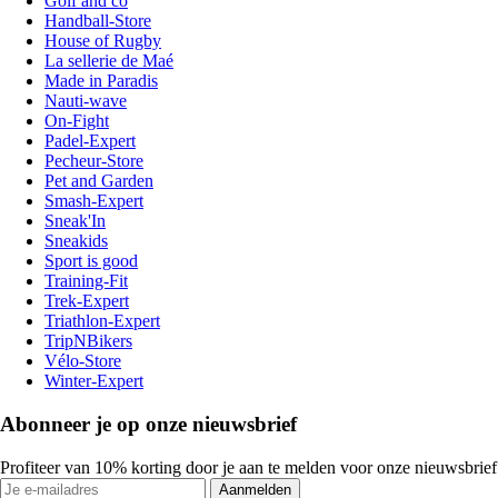
Golf and co
Handball-Store
House of Rugby
La sellerie de Maé
Made in Paradis
Nauti-wave
On-Fight
Padel-Expert
Pecheur-Store
Pet and Garden
Smash-Expert
Sneak'In
Sneakids
Sport is good
Training-Fit
Trek-Expert
Triathlon-Expert
TripNBikers
Vélo-Store
Winter-Expert
Abonneer je op onze nieuwsbrief
Profiteer van 10% korting door je aan te melden voor onze nieuwsbrief
Aanmelden