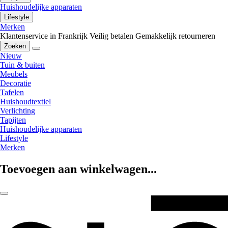
Huishoudelijke apparaten
Lifestyle
Merken
Klantenservice in Frankrijk
Veilig betalen
Gemakkelijk retourneren
Zoeken
Nieuw
Tuin & buiten
Meubels
Decoratie
Tafelen
Huishoudtextiel
Verlichting
Tapijten
Huishoudelijke apparaten
Lifestyle
Merken
Toevoegen aan winkelwagen...