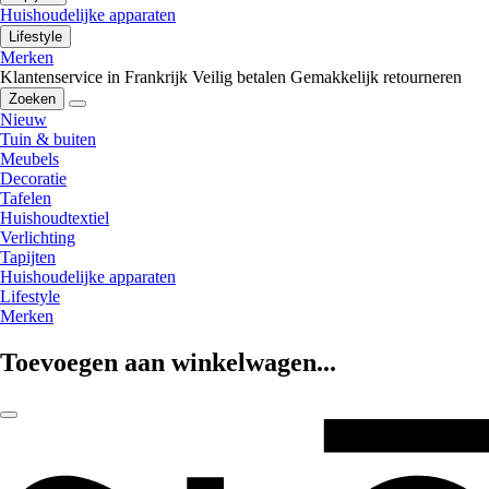
Huishoudelijke apparaten
Lifestyle
Merken
Klantenservice in Frankrijk
Veilig betalen
Gemakkelijk retourneren
Zoeken
Nieuw
Tuin & buiten
Meubels
Decoratie
Tafelen
Huishoudtextiel
Verlichting
Tapijten
Huishoudelijke apparaten
Lifestyle
Merken
Toevoegen aan winkelwagen...