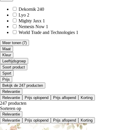
Dekornik
240
Lyo
2
Mighty Jaxx
1
Nemesis Now
1
World Trade and Technologies
1
Meer tonen
(7)
Maat
Kleur
Leeftijdsgroep
Soort product
Sport
Prijs
Bekijk de 247 producten
Relevantie
Relevantie
Prijs oplopend
Prijs aflopend
Korting
247 producten
Sorteren op
Relevantie
Relevantie
Prijs oplopend
Prijs aflopend
Korting