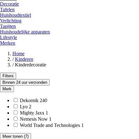
Decoratie
Tafelen
Huishoudtextiel
Verlichting
Tapijten
Huishoudelijke apparaten
Lifestyle
Merken
Home
/
Kinderen
/
Kinderdecoratie
Filters
Binnen 24 uur verzonden
Merk
Dekornik
240
Lyo
2
Mighty Jaxx
1
Nemesis Now
1
World Trade and Technologies
1
Meer tonen
(7)