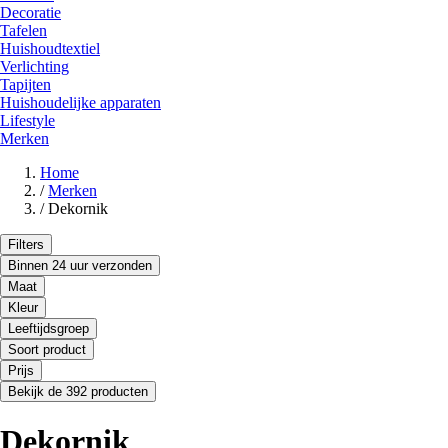
Decoratie
Tafelen
Huishoudtextiel
Verlichting
Tapijten
Huishoudelijke apparaten
Lifestyle
Merken
Home
/
Merken
/
Dekornik
Filters
Binnen 24 uur verzonden
Maat
Kleur
Leeftijdsgroep
Soort product
Prijs
Bekijk de 392 producten
Dekornik