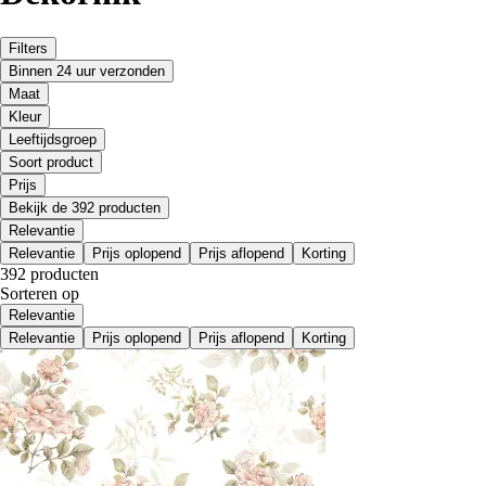
Filters
Binnen 24 uur verzonden
Maat
Kleur
Leeftijdsgroep
Soort product
Prijs
Bekijk de 392 producten
Relevantie
Relevantie
Prijs oplopend
Prijs aflopend
Korting
392 producten
Sorteren op
Relevantie
Relevantie
Prijs oplopend
Prijs aflopend
Korting