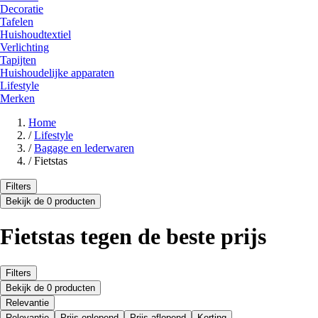
Decoratie
Tafelen
Huishoudtextiel
Verlichting
Tapijten
Huishoudelijke apparaten
Lifestyle
Merken
Home
/
Lifestyle
/
Bagage en lederwaren
/
Fietstas
Filters
Bekijk de 0 producten
Fietstas tegen de beste prijs
Filters
Bekijk de 0 producten
Relevantie
Relevantie
Prijs oplopend
Prijs aflopend
Korting