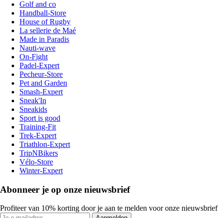
Golf and co
Handball-Store
House of Rugby
La sellerie de Maé
Made in Paradis
Nauti-wave
On-Fight
Padel-Expert
Pecheur-Store
Pet and Garden
Smash-Expert
Sneak'In
Sneakids
Sport is good
Training-Fit
Trek-Expert
Triathlon-Expert
TripNBikers
Vélo-Store
Winter-Expert
Abonneer je op onze nieuwsbrief
Profiteer van 10% korting door je aan te melden voor onze nieuwsbrief
Aanmelden