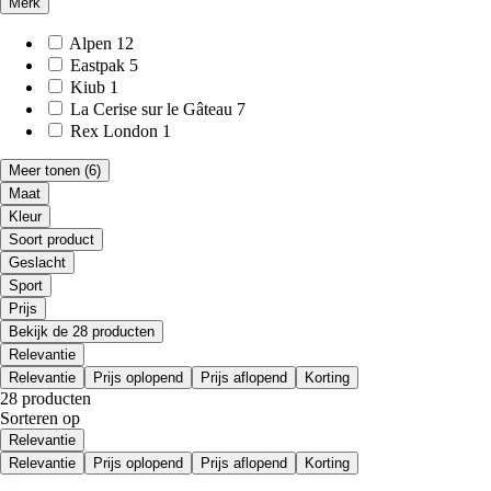
Merk
Alpen
12
Eastpak
5
Kiub
1
La Cerise sur le Gâteau
7
Rex London
1
Meer tonen
(6)
Maat
Kleur
Soort product
Geslacht
Sport
Prijs
Bekijk de 28 producten
Relevantie
Relevantie
Prijs oplopend
Prijs aflopend
Korting
28 producten
Sorteren op
Relevantie
Relevantie
Prijs oplopend
Prijs aflopend
Korting