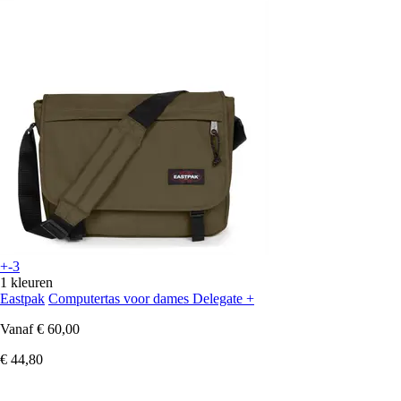
+-3
1 kleuren
Eastpak
Computertas voor dames Delegate +
Vanaf
€ 60,00
€ 44,80