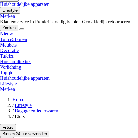
Huishoudelijke apparaten
Lifestyle
Merken
Klantenservice in Frankrijk
Veilig betalen
Gemakkelijk retourneren
Zoeken
Nieuw
Tuin & buiten
Meubels
Decoratie
Tafelen
Huishoudtextiel
Verlichting
Tapijten
Huishoudelijke apparaten
Lifestyle
Merken
Home
/
Lifestyle
/
Bagage en lederwaren
/
Etuis
Filters
Binnen 24 uur verzonden