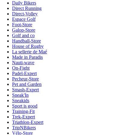
Daily Bikers
Direct Running
Direct-Volley
Espace Golf
Foot-Store
Galop-Store
Golf and co
Handball-Store
House of Rugby
La sellerie de Maé
Made in Paradis
Nauti-wave
On-Fight
Padel-Expert
Pecheur-Store
Pet and Garden
Smash-Expert
Sneak'In
Sneakids
Sport is good
Training-Fit
Trek-Expert
Triathlon-Expert
TripNBikers
Vélo-Store