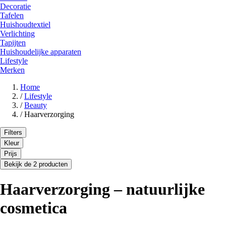
Decoratie
Tafelen
Huishoudtextiel
Verlichting
Tapijten
Huishoudelijke apparaten
Lifestyle
Merken
Home
/
Lifestyle
/
Beauty
/
Haarverzorging
Filters
Kleur
Prijs
Bekijk de 2 producten
Haarverzorging – natuurlijke
cosmetica