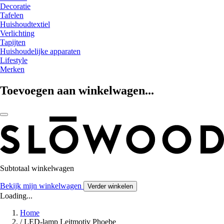
Decoratie
Tafelen
Huishoudtextiel
Verlichting
Tapijten
Huishoudelijke apparaten
Lifestyle
Merken
Toevoegen aan winkelwagen...
Subtotaal winkelwagen
Bekijk mijn winkelwagen
Verder winkelen
Loading...
Home
/
LED-lamp Leitmotiv Phoebe