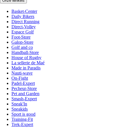
Onze winkels
Basket-Center
Daily Bikers
Direct Running
Direct-Volley
Espace Golf
Foot-Store
Galop-Store
Golf and co
Handball-Store
House of Rugby
La sellerie de Maé
Made in Paradis
Nauti-wave
On-Fight
Padel-Expert
Pecheur-Store
Pet and Garden
Smash-Expert
Sneak'In
Sneakids
Sport is good
Training-Fit
Trek-Expert