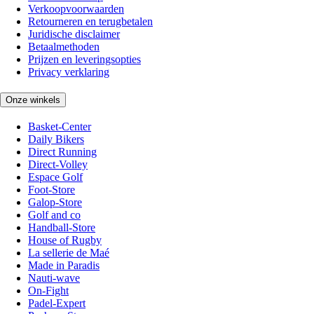
Verkoopvoorwaarden
Retourneren en terugbetalen
Juridische disclaimer
Betaalmethoden
Prijzen en leveringsopties
Privacy verklaring
Onze winkels
Basket-Center
Daily Bikers
Direct Running
Direct-Volley
Espace Golf
Foot-Store
Galop-Store
Golf and co
Handball-Store
House of Rugby
La sellerie de Maé
Made in Paradis
Nauti-wave
On-Fight
Padel-Expert