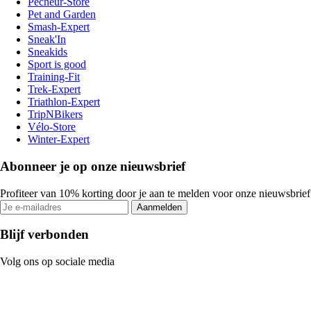
Pecheur-Store
Pet and Garden
Smash-Expert
Sneak'In
Sneakids
Sport is good
Training-Fit
Trek-Expert
Triathlon-Expert
TripNBikers
Vélo-Store
Winter-Expert
Abonneer je op onze nieuwsbrief
Profiteer van 10% korting door je aan te melden voor onze nieuwsbrief
Aanmelden
Blijf verbonden
Volg ons op sociale media