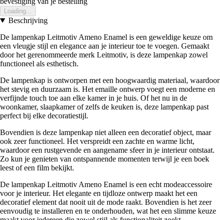
bevestiging van je bestelling
Loading...
Beschrijving
De lampenkap Leitmotiv Ameno Enamel is een geweldige keuze om
een vleugje stijl en elegance aan je interieur toe te voegen. Gemaakt
door het gerenommeerde merk Leitmotiv, is deze lampenkap zowel
functioneel als esthetisch.
De lampenkap is ontworpen met een hoogwaardig materiaal, waardoor
het stevig en duurzaam is. Het emaille ontwerp voegt een moderne en
verfijnde touch toe aan elke kamer in je huis. Of het nu in de
woonkamer, slaapkamer of zelfs de keuken is, deze lampenkap past
perfect bij elke decoratiestijl.
Bovendien is deze lampenkap niet alleen een decoratief object, maar
ook zeer functioneel. Het verspreidt een zachte en warme licht,
waardoor een rustgevende en aangename sfeer in je interieur ontstaat.
Zo kun je genieten van ontspannende momenten terwijl je een boek
leest of een film bekijkt.
De lampenkap Leitmotiv Ameno Enamel is een echt modeaccessoire
voor je interieur. Het elegante en tijdloze ontwerp maakt het een
decoratief element dat nooit uit de mode raakt. Bovendien is het zeer
eenvoudig te installeren en te onderhouden, wat het een slimme keuze
maakt voor iedereen die zowel stijl als functionaliteit zoekt.