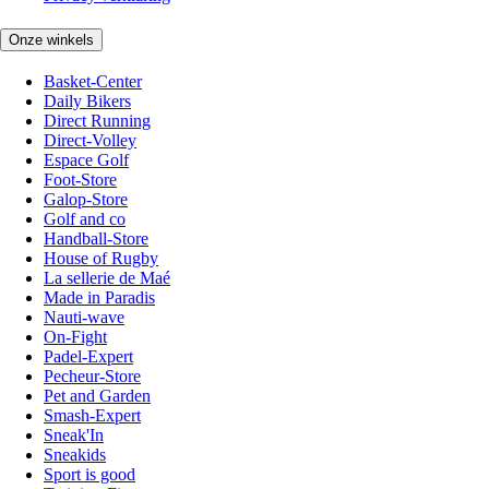
Onze winkels
Basket-Center
Daily Bikers
Direct Running
Direct-Volley
Espace Golf
Foot-Store
Galop-Store
Golf and co
Handball-Store
House of Rugby
La sellerie de Maé
Made in Paradis
Nauti-wave
On-Fight
Padel-Expert
Pecheur-Store
Pet and Garden
Smash-Expert
Sneak'In
Sneakids
Sport is good