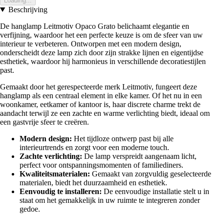
Loading...
Beschrijving
De hanglamp Leitmotiv Opaco Grato belichaamt elegantie en
verfijning, waardoor het een perfecte keuze is om de sfeer van uw
interieur te verbeteren. Ontworpen met een modern design,
onderscheidt deze lamp zich door zijn strakke lijnen en eigentijdse
esthetiek, waardoor hij harmonieus in verschillende decoratiestijlen
past.
Gemaakt door het gerespecteerde merk Leitmotiv, fungeert deze
hanglamp als een centraal element in elke kamer. Of het nu in een
woonkamer, eetkamer of kantoor is, haar discrete charme trekt de
aandacht terwijl ze een zachte en warme verlichting biedt, ideaal om
een ​​gastvrije sfeer te creëren.
Modern design:
Het tijdloze ontwerp past bij alle
interieurtrends en zorgt voor een moderne touch.
Zachte verlichting:
De lamp verspreidt aangenaam licht,
perfect voor ontspanningsmomenten of familiediners.
Kwaliteitsmaterialen:
Gemaakt van zorgvuldig geselecteerde
materialen, biedt het duurzaamheid en esthetiek.
Eenvoudig te installeren:
De eenvoudige installatie stelt u in
staat om het gemakkelijk in uw ruimte te integreren zonder
gedoe.