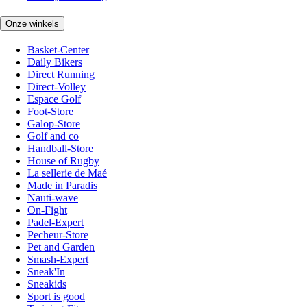
Onze winkels
Basket-Center
Daily Bikers
Direct Running
Direct-Volley
Espace Golf
Foot-Store
Galop-Store
Golf and co
Handball-Store
House of Rugby
La sellerie de Maé
Made in Paradis
Nauti-wave
On-Fight
Padel-Expert
Pecheur-Store
Pet and Garden
Smash-Expert
Sneak'In
Sneakids
Sport is good