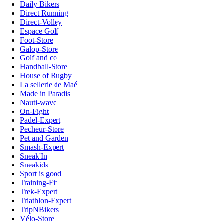
Daily Bikers
Direct Running
Direct-Volley
Espace Golf
Foot-Store
Galop-Store
Golf and co
Handball-Store
House of Rugby
La sellerie de Maé
Made in Paradis
Nauti-wave
On-Fight
Padel-Expert
Pecheur-Store
Pet and Garden
Smash-Expert
Sneak'In
Sneakids
Sport is good
Training-Fit
Trek-Expert
Triathlon-Expert
TripNBikers
Vélo-Store