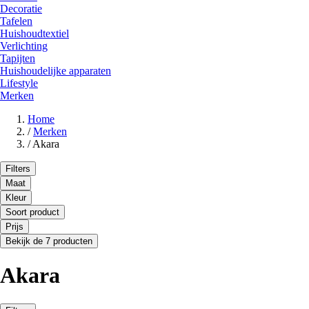
Decoratie
Tafelen
Huishoudtextiel
Verlichting
Tapijten
Huishoudelijke apparaten
Lifestyle
Merken
Home
/
Merken
/
Akara
Filters
Maat
Kleur
Soort product
Prijs
Bekijk de 7 producten
Akara