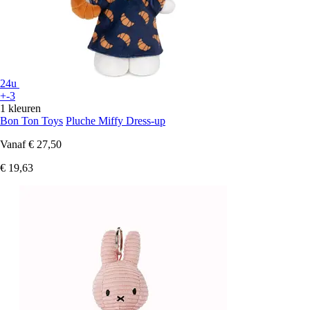
24u
+-3
1 kleuren
Bon Ton Toys
Pluche Miffy Dress-up
Vanaf
€ 27,50
€ 19,63