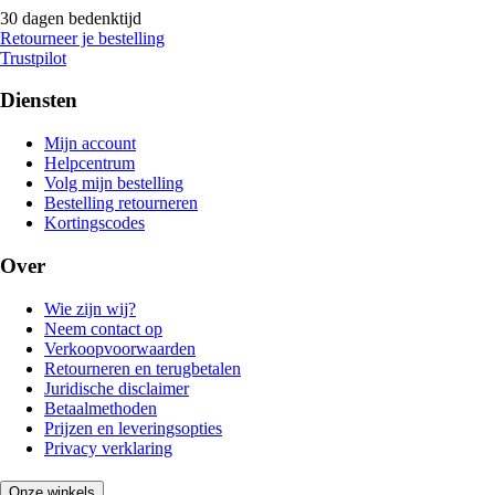
30 dagen bedenktijd
Retourneer je bestelling
Trustpilot
Diensten
Mijn account
Helpcentrum
Volg mijn bestelling
Bestelling retourneren
Kortingscodes
Over
Wie zijn wij?
Neem contact op
Verkoopvoorwaarden
Retourneren en terugbetalen
Juridische disclaimer
Betaalmethoden
Prijzen en leveringsopties
Privacy verklaring
Onze winkels