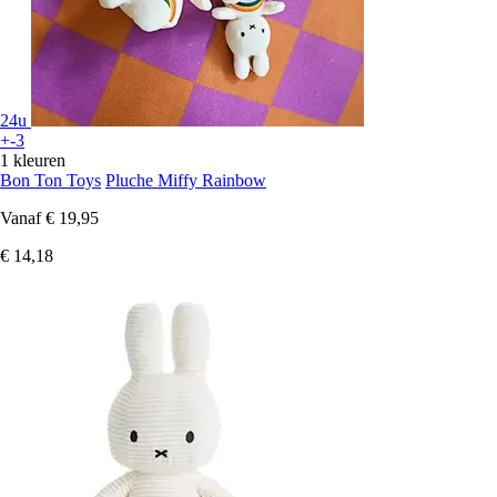
24u
+-3
1 kleuren
Bon Ton Toys
Pluche Miffy Rainbow
Vanaf
€ 19,95
€ 14,18