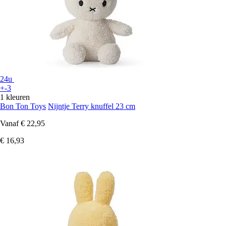
24u
+-3
1 kleuren
Bon Ton Toys
Nijntje Terry knuffel 23 cm
Vanaf
€ 22,95
€ 16,93