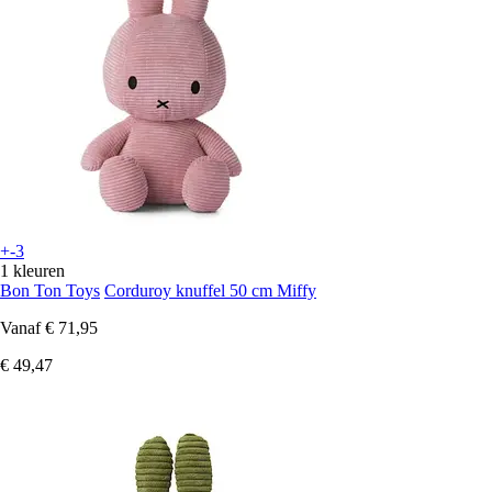
+-3
1 kleuren
Bon Ton Toys
Corduroy knuffel 50 cm Miffy
Vanaf
€ 71,95
€ 49,47