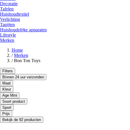
Decoratie
Tafelen
Huishoudtextiel
Verlichting
Tapijten
Huishoudelijke apparaten
Lifestyle
Merken
Home
/
Merken
/
Bon Ton Toys
Filters
Binnen 24 uur verzonden
Maat
Kleur
Age Mini
Soort product
Sport
Prijs
Bekijk de 92 producten