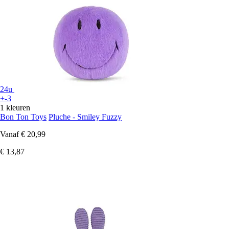
24u
+-3
1 kleuren
Bon Ton Toys
Pluche - Smiley Fuzzy
Vanaf
€ 20,99
€ 13,87