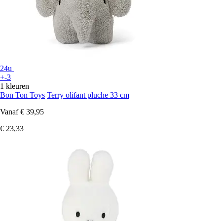
24u
+-3
1 kleuren
Bon Ton Toys
Terry olifant pluche 33 cm
Vanaf
€ 39,95
€ 23,33