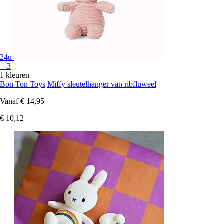
24u
+-3
1 kleuren
Bon Ton Toys
Miffy sleutelhanger van ribfluweel
Vanaf
€ 14,95
€ 10,12