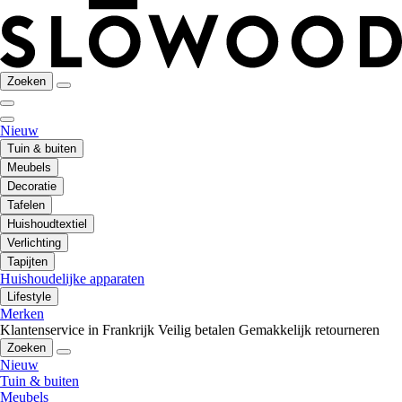
Zoeken
Nieuw
Tuin & buiten
Meubels
Decoratie
Tafelen
Huishoudtextiel
Verlichting
Tapijten
Huishoudelijke apparaten
Lifestyle
Merken
Klantenservice in Frankrijk
Veilig betalen
Gemakkelijk retourneren
Zoeken
Nieuw
Tuin & buiten
Meubels