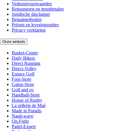
Verkoopvoorwaarden
Retourneren en terugbetalen
Juridische disclaimer
Betaalmethoden
Prijzen en leveringsopties
Privacy verklaring
Onze winkels
Basket-Center
Daily Bikers
Direct Running
Direct-Volley
Espace Golf
Foot-Store
Galop-Store
Golf and co
Handball-Store
House of Rugby
La sellerie de Maé
Made in Paradis
Nauti-wave
On-Fight
Padel-Expert