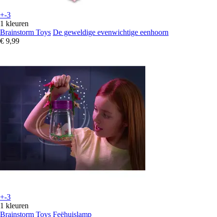
+-3
1 kleuren
Brainstorm Toys
De geweldige evenwichtige eenhoorn
€ 9,99
+-3
1 kleuren
Brainstorm Toys
Feëhuislamp