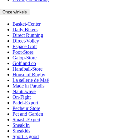
Onze winkels
Basket-Center
Daily Bikers
Direct Running
Direct-Volley
Espace Golf
Foot-Store
Galop-Store
Golf and co
Handball-Store
House of Rugby
La sellerie de Maé
Made in Paradis
Nauti-wave
On-Fight
Padel-Expert
Pecheur-Store
Pet and Garden
Smash-Expert
Sneak'In
Sneakids
Sport is good