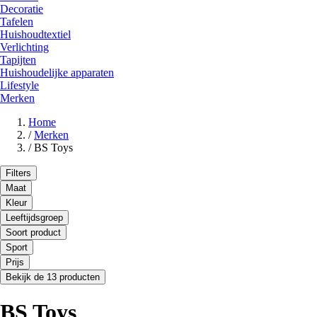
Decoratie
Tafelen
Huishoudtextiel
Verlichting
Tapijten
Huishoudelijke apparaten
Lifestyle
Merken
Home
/
Merken
/
BS Toys
Filters
Maat
Kleur
Leeftijdsgroep
Soort product
Sport
Prijs
Bekijk de 13 producten
BS Toys