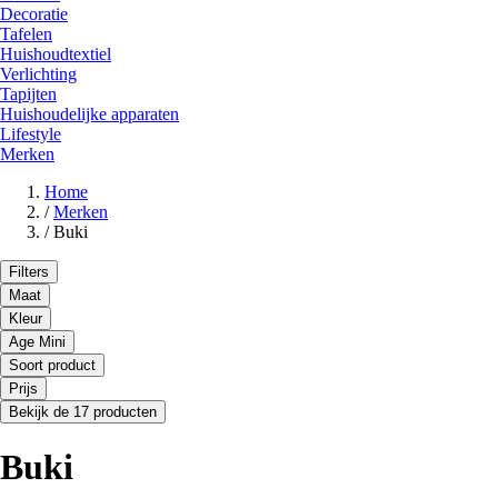
Decoratie
Tafelen
Huishoudtextiel
Verlichting
Tapijten
Huishoudelijke apparaten
Lifestyle
Merken
Home
/
Merken
/
Buki
Filters
Maat
Kleur
Age Mini
Soort product
Prijs
Bekijk de 17 producten
Buki