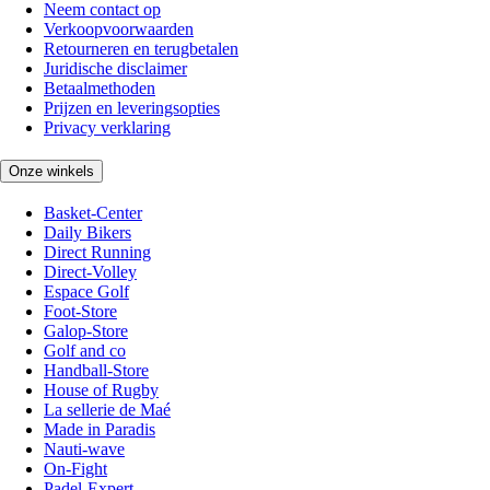
Neem contact op
Verkoopvoorwaarden
Retourneren en terugbetalen
Juridische disclaimer
Betaalmethoden
Prijzen en leveringsopties
Privacy verklaring
Onze winkels
Basket-Center
Daily Bikers
Direct Running
Direct-Volley
Espace Golf
Foot-Store
Galop-Store
Golf and co
Handball-Store
House of Rugby
La sellerie de Maé
Made in Paradis
Nauti-wave
On-Fight
Padel-Expert