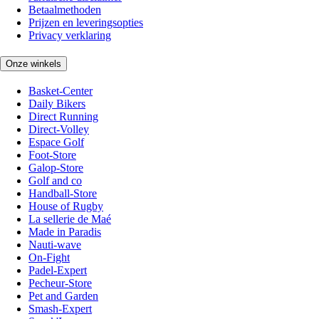
Betaalmethoden
Prijzen en leveringsopties
Privacy verklaring
Onze winkels
Basket-Center
Daily Bikers
Direct Running
Direct-Volley
Espace Golf
Foot-Store
Galop-Store
Golf and co
Handball-Store
House of Rugby
La sellerie de Maé
Made in Paradis
Nauti-wave
On-Fight
Padel-Expert
Pecheur-Store
Pet and Garden
Smash-Expert