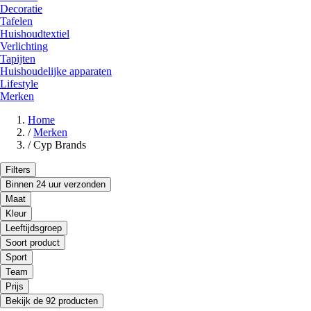
Decoratie
Tafelen
Huishoudtextiel
Verlichting
Tapijten
Huishoudelijke apparaten
Lifestyle
Merken
Home
/
Merken
/
Cyp Brands
Filters
Binnen 24 uur verzonden
Maat
Kleur
Leeftijdsgroep
Soort product
Sport
Team
Prijs
Bekijk de 92 producten