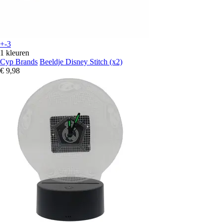
+-3
1 kleuren
Cyp Brands
Beeldje Disney Stitch (x2)
€ 9,98