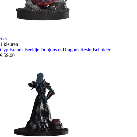
+-3
1 kleuren
Cyp Brands
Beeldje Donjons et Dragons Resin Beholder
€ 59,00