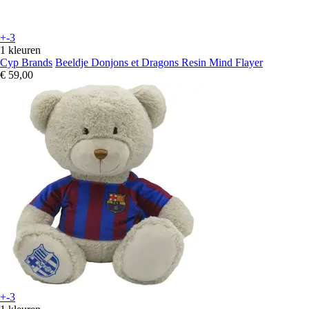
+-3
1 kleuren
Cyp Brands
Beeldje Donjons et Dragons Resin Mind Flayer
€ 59,00
+-3