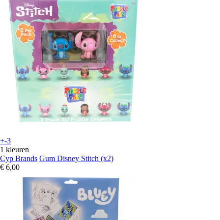
+-3
1 kleuren
Cyp Brands
Gum Disney Stitch (x2)
€ 6,00