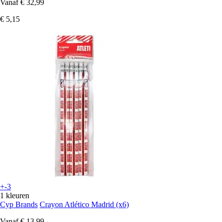
Vanaf
€ 32,99
€ 5,15
+-3
1 kleuren
Cyp Brands
Crayon Atlético Madrid (x6)
Vanaf
€ 13,99