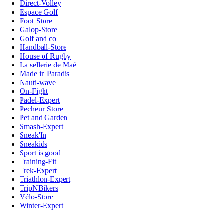
Direct-Volley
Espace Golf
Foot-Store
Galop-Store
Golf and co
Handball-Store
House of Rugby
La sellerie de Maé
Made in Paradis
Nauti-wave
On-Fight
Padel-Expert
Pecheur-Store
Pet and Garden
Smash-Expert
Sneak'In
Sneakids
Sport is good
Training-Fit
Trek-Expert
Triathlon-Expert
TripNBikers
Vélo-Store
Winter-Expert