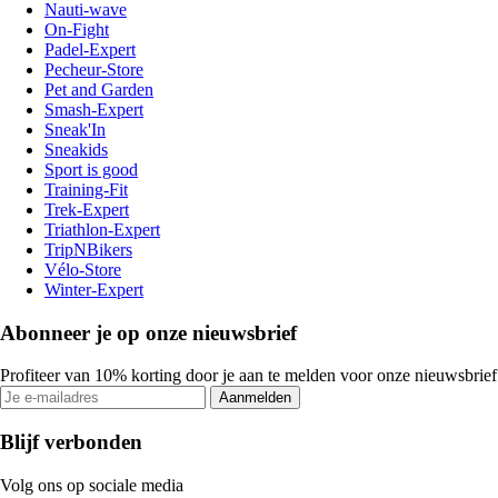
Nauti-wave
On-Fight
Padel-Expert
Pecheur-Store
Pet and Garden
Smash-Expert
Sneak'In
Sneakids
Sport is good
Training-Fit
Trek-Expert
Triathlon-Expert
TripNBikers
Vélo-Store
Winter-Expert
Abonneer je op onze nieuwsbrief
Profiteer van 10% korting door je aan te melden voor onze nieuwsbrief
Aanmelden
Blijf verbonden
Volg ons op sociale media