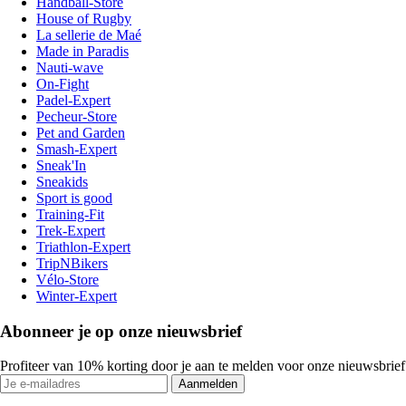
Handball-Store
House of Rugby
La sellerie de Maé
Made in Paradis
Nauti-wave
On-Fight
Padel-Expert
Pecheur-Store
Pet and Garden
Smash-Expert
Sneak'In
Sneakids
Sport is good
Training-Fit
Trek-Expert
Triathlon-Expert
TripNBikers
Vélo-Store
Winter-Expert
Abonneer je op onze nieuwsbrief
Profiteer van 10% korting door je aan te melden voor onze nieuwsbrief
Aanmelden