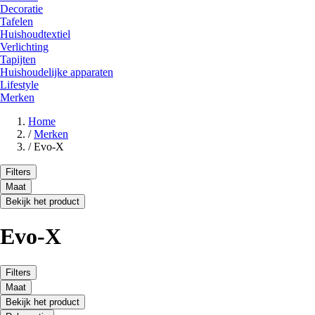
Decoratie
Tafelen
Huishoudtextiel
Verlichting
Tapijten
Huishoudelijke apparaten
Lifestyle
Merken
Home
/
Merken
/
Evo-X
Filters
Maat
Bekijk het product
Evo-X
Filters
Maat
Bekijk het product