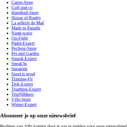
Galop-Store
Golf and co
Handball-Store
House of Rugby
La sellerie de Maé
Made in Paradis
Nauti-wave
On-Fight
Padel-Expert
Pecheur-Store
Pet and Garden
Smash-Expert
Sneak'In
Sneakids
Sport is good
Training-Fit
Trek-Expert
Triathlon-Expert
TripNBikers
Vélo-Store
Winter-Expert
Abonneer je op onze nieuwsbrief
Profiteer van 10% korting door je aan te melden voor onze nieuwsbrief